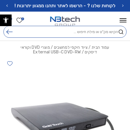
בחזרה למעלה
Skip to Content
לקוחות שלנו ? - הרשמו לאתר ותהנו ממגוון יתרונות !
פתח 
הרשימה ש
0
0
חיפוש
עמוד הבית
/
ציוד היקפי למחשבים
/
מוצרי DVD וקוראי
דיסקים
/ External USB-C DVD-RW
hlist