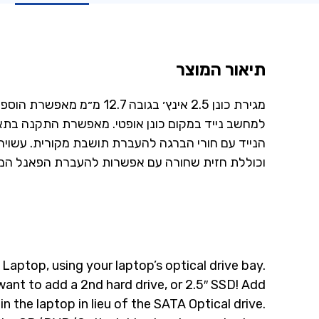
תיאור המוצר
מגירת כונן 2.5 אינץ׳ בגובה 12.7 מ״מ מאפשרת הוספת כונן קשיח או SSD נוסף
למחשב נייד במקום כונן אופטי. מאפשרת התקנה בתא ה-CD/DVD של ה
הנייד עם חורי הברגה להעברת תושבת מקורית. עשויה 
וכוללת חזית שחורה עם אפשרות להעברת הפאנל המק
Laptop, using your laptop’s optical drive bay.
 want to add a 2nd hard drive, or 2.5″ SSD! Add
 in the laptop in lieu of the SATA Optical drive.