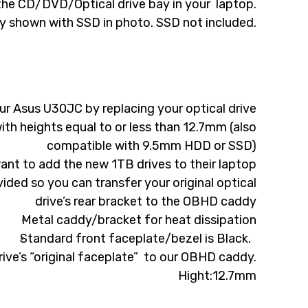
n the CD/DVD/Optical drive bay in your laptop.
 shown with SSD in photo. SSD not included.
ur Asus U30JC by replacing your optical drive
ith heights equal to or less than 12.7mm (also
compatible with 9.5mm HDD or SSD)
ant to add the new 1TB drives to their laptop
ded so you can transfer your original optical
drive’s rear bracket to the OBHD caddy
Metal caddy/bracket for heat dissipation
Standard front faceplate/bezel is Black.
rive’s “original faceplate” to our OBHD caddy.
Hight:12.7mm