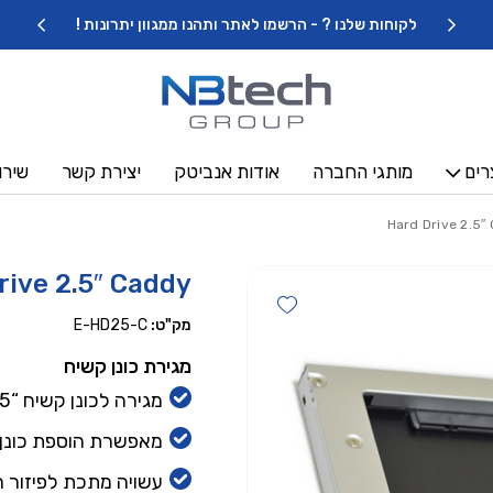
כמות Hard Drive 2.5" Caddy
לקוחות שלנו ? - הרשמו לאתר ותהנו ממגוון יתרונות !
רים
מותגי החברה
אודות אנביטק
יצירת קשר
שירו
rive 2.5″ Caddy
Add wishlist
מק"ט:
E-HD25-C
מגירת כונן קשיח
מגירה לכונן קשיח “2.5 בגובה 12.7 מ”מ
מאפשרת הוספת כונן קשיח או SSD נ
עשויה מתכת לפיזור חו