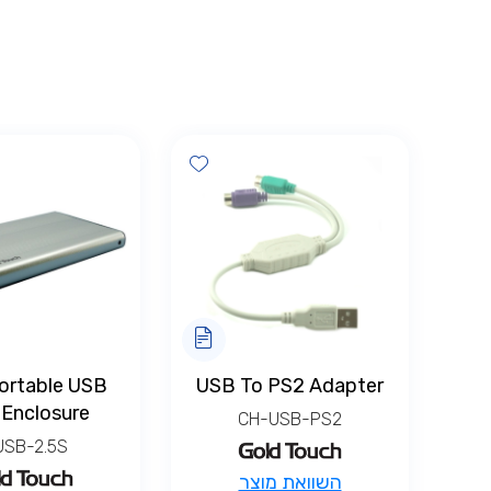
Add wishlist
Portable USB
USB To PS2 Adapter
Enclosure
CH-USB-PS2
USB-2.5S
השוואת מוצר