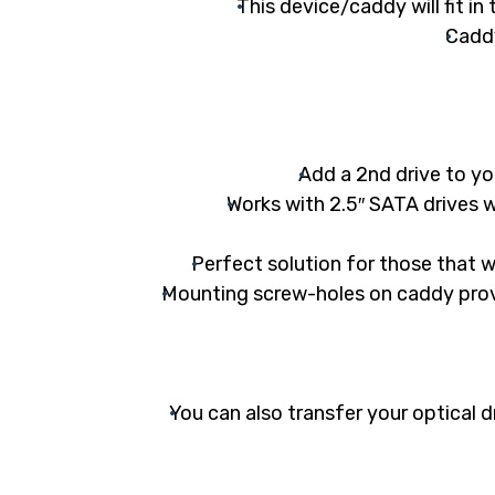
This device/caddy will fit i
Caddy
Add a 2nd drive to yo
Works with 2.5″ SATA drives w
Perfect solution for those that w
Mounting screw-holes on caddy provi
You can also transfer your optical d