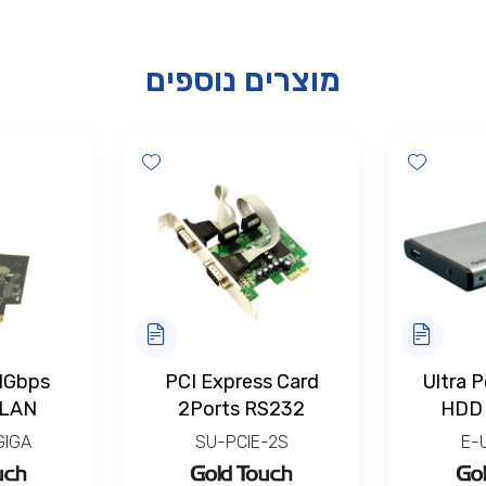
מוצרים נוספים
Add wishlist
Add wishlist
 1Gbps
PCI Express Card
Ultra 
 LAN
2Ports RS232
HDD 
GIGA
SU-PCIE-2S
E-