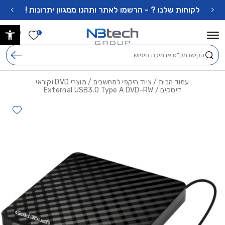
בחזרה למעלה
Skip to Content
לקוחות שלנו ? - הרשמו לאתר ותהנו ממגוון יתרונות !
פתח 
הרשימה ש
0
0
חיפוש
עמוד הבית
/
ציוד היקפי למחשבים
/
מוצרי DVD וקוראי
דיסקים
/ External USB3.0 Type A DVD-RW
hlist