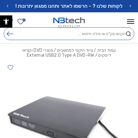
בחזרה למעלה
Skip to Content
לקוחות שלנו ? - הרשמו לאתר ותהנו ממגוון יתרונות !
פתח 
הרשימה ש
0
0
חיפוש
עמוד הבית
/
ציוד היקפי למחשבים
/
מוצרי DVD וקוראי
דיסקים
/ External USB2.0 Type A DVD-RW
hlist