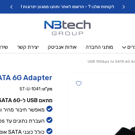
כמות USB 10Gbps to SATA 6G Adapter
לקוחות שלנו ? - הרשמו לאתר ותהנו ממגוון יתרונות !
רים
מותגי החברה
אודות אנביטק
יצירת קשר
שירו
ATA 6G Adapter
Add wishlist
מק"ט:
ST-U-1041
מתאם USB ל-SATA 6G
מאפשר חיבור מהיר ונוח לכונני 
העברת נתונים עד 6Gbps
כולל כונני SATA אופטיים