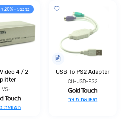
Add wishlist
במבצע – 20% הנחה!
rts Video
USB To PS2 Adapter
plitter
CH-USB-PS2
-VS
השוואת מוצר
למוצר
השוואת מ
זה
יש
מספר