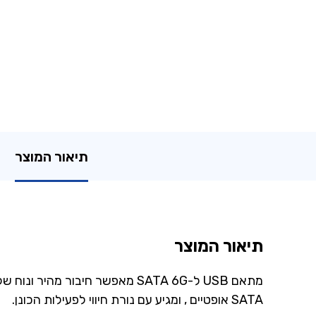
תיאור המוצר
תיאור המוצר
מתאם USB ל-SATA 6G מאפשר חיבור מהיר ונוח של כונני 2.5’’ ו-3.5’’ למחשב. הוא תומך בהעברת נתונים עד 6Gbps, כולל כונני
SATA אופטיים , ומגיע עם נורת חיווי לפעילות הכונן.