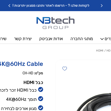
כמות HDMI 2.0V 4K@60Hz Cable
לקוחות שלנו ? - הרשמו לאתר ותהנו ממגוון יתרונות !
רים
מותגי החברה
אודות אנביטק
יצירת קשר
שירו
/ HD
4K@60Hz Cable
Add wishlist
מק"ט:
CH-HD
כבל HDMI
כבל HDMI זכר לזכר
תומך 4K@60Hz
מגוון אורכים לבחירה