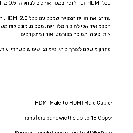
כבל HDMI זכר לזכר במגוון אורכים לבחירה: 0.5 מ’, 1 מ’ , 2 מ’ , 3 מ’ , 5 מ’ , 7.5 מ’ , 10 מ’ , 15 מ’ , 20 מ’ .
שדרגו את חוויית הצפייה שלכם עם כבל HDMI 2.0, המספק רזולוציית 4K@60Hz ותמונה חדה במיוחד.
הכבל אידיאלי לחיבור טלוויזיות, מסכים, קונסולות מש
אות יציבה ותמיכה בפורמטי אודיו מתקדמים.
פתרון מושלם לצורך ביתי, גיימינג, שימוש משרדי ועוד.
HDMI Male to HDMI Male Cable
Transfers bandwidths up to 18 Gbps