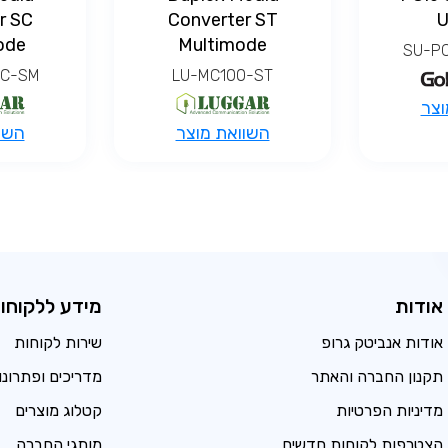
r SC
Converter ST
U
ode
‎Multimode‎
SU-PC
SC-SM
LU-MC100-ST
וצר
השוואת מוצר
השו
אודות
מידע ללקוחו
אודות אנביטק גרופ
שירות לקוחות
תקנון החברה והאתר
מדריכים ופתרונו
מדיניות הפרטיות
קטלוג מוצרים
הצטרפות לקוחות חדשים
מותגי החברה