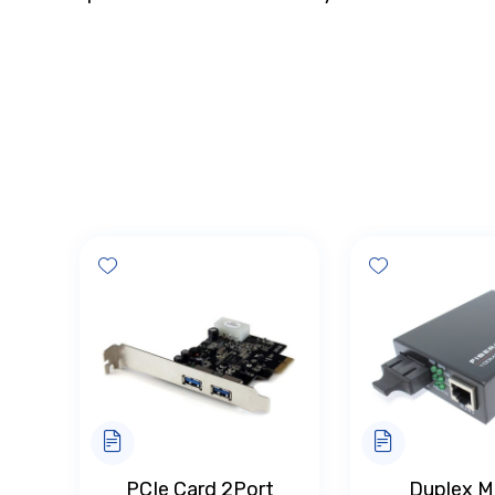
Add wishlist
Add wishlist
PCIe Card 2Port
Duplex M