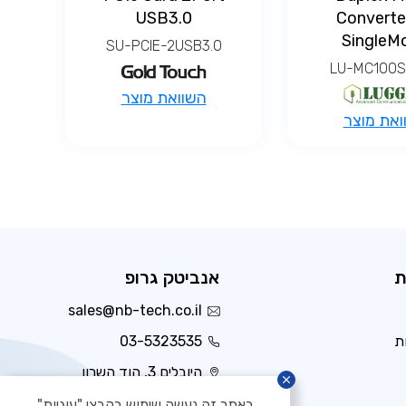
USB3.0
Converte
SingleM
SU-PCIE-2USB3.0
LU-MC100
השוואת מוצר
ואת מוצר
ת
אנביטק גרופ
sales@nb-tech.co.il
ת
03-5323535
היובלים 3, הוד השרון
באתר זה נעשה שימוש בקבצי "עוגיות"