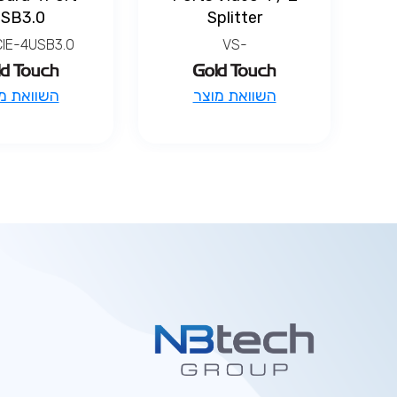
SB3.0
Splitter
IE-4USB3.0
-VS
למוצר
השוואת מוצר
השוואת מ
זה
יש
מספר
סוגים.
ניתן
לבחור
את
האפשרויות
בעמוד
המוצר