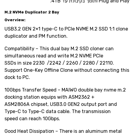
Plug and Play ותומך בקיבולת עד ‎4TB‎.
M.2 NVMe Duplicator 2 Bay
Overview:
USB3.2 GEN 2×1 type-C to PCIe NVME M.2 SSD 1:1 clone
duplicator and PM function.
Compatibility – This dual bay M.2 SSD cloner can
simultaneous read and write M.2 NVME PCIe
SSDs in size 2230 /2242 / 2260 / 2280 / 22110.
Support One-Key Offline Clone without connecting this
dock to PC.
10Gbps Transfer Speed – MAIWO double bay nvme m.2
docking station equips with ASM2362 +
ASM2806A chipset, USB3.0 GEN2 output port and
Type-C to Type-C data cable. The transmission
speed can reach 10Gbps.
Good Heat Dissipation – There is an aluminum metal