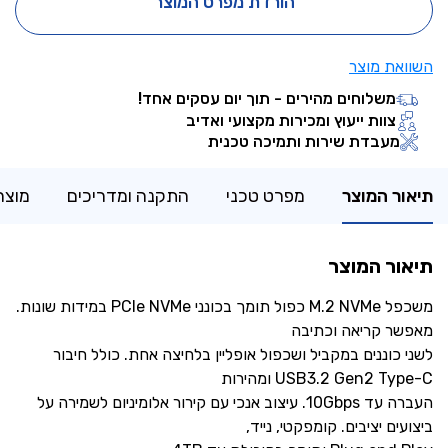
הורדת מפרט המוצר
השוואת מוצר
משלוחים מהירים - תוך יום עסקים אחד!
צוות ייעוץ ומכירות מקצועי ואדיב
מעבדת שירות ותמיכה טכנית
תיאור המוצר
מפרט טכני
התקנה ומדריכים
מוצר
תיאור המוצר
משכפל M.2 NVMe כפול תומך בכונני PCIe NVMe במידות שונות.
מאפשר קריאה וכתיבה
לשני כוננים במקביל ושכפול אופליין בלחיצה אחת. כולל חיבור
USB3.2 Gen2 Type-C ומהירות
העברה עד ‎10Gbps‎. עיצוב אנכי עם קירור אלומיניום לשמירה על
ביצועים יציבים. קומפקטי, נייד,