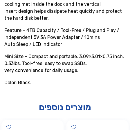
cooling mat inside the dock and the vertical
insert design helps dissipate heat quickly and protect
the hard disk better.
Feature – 4TB Capacity / Tool-Free / Plug and Play /
Independent 5V 3A Power Adapter / 10mins
Auto Sleep / LED Indicator
Mini Size – Compact and portable: 3.09×3.01×0.75 inch,
0.33lbs. Tool-free, easy to swap SSDs,
very convenience for daily usage.
Color: Black.
מוצרים נוספים
hlist
Add wishlist
Add wis