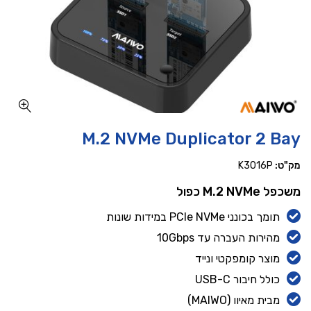
כמות M.2 NVMe Duplicator 2 Bay
M.2 NVMe Duplicator 2 Bay
מק"ט:
K3016P
משכפל M.2 NVMe כפול
תומך בכונני PCIe NVMe במידות שונות
מהירות העברה עד ‎10Gbps‎
מוצר קומפקטי ונייד
כולל חיבור USB-C
מבית מאיוו (MAIWO)