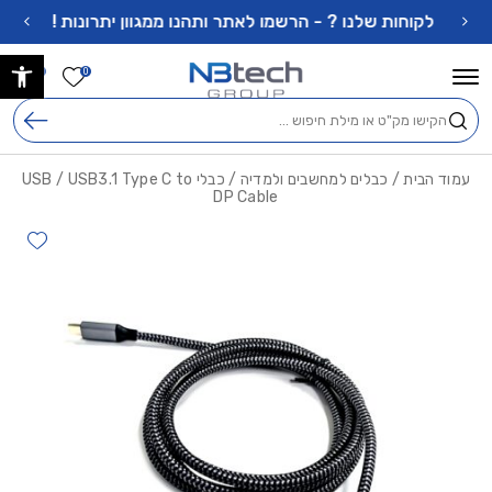
בחזרה למעלה
Skip to Content
לקוחות שלנו ? - הרשמו לאתר ותהנו ממגוון יתרונות !
פתח 
הרשימה ש
0
0
חיפוש
עמוד הבית
/
כבלים למחשבים ולמדיה
/
כבלי USB
/ USB3.1 Type C to
DP Cable
hlist