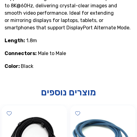
to 8K@60Hz, delivering crystal-clear images and
smooth video performance. Ideal for extending
or mirroring displays for laptops, tablets, or
smartphones that support DisplayPort Alternate Mode.
Length:
1.8m
Connectors:
Male to Male
Color:
Black
מוצרים נוספים
hlist
Add wishlist
Add wis