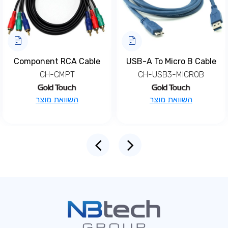
Component RCA Cable
USB-A To Micro B Cable
CH-CMPT
CH-USB3-MICROB
למוצר
למוצר
השוואת מוצר
השוואת מוצר
זה
זה
יש
יש
מספר
מספר
סוגים.
סוגים.
ניתן
ניתן
לבחור
לבחור
את
את
האפשרויות
האפשרויות
בעמוד
בעמוד
המוצר
המוצר