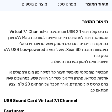
תיאור המוצר
מפרט טכני
מוצרים נוספים
תיאור המוצר
כרטיס קול חיצוני ‎USB 2.1‎ עם תמיכה ב-Virtual 7.1 Channel,
המאפשר חיבור למחשבים ניידים ונייחים ולמערכות ‎Mac‎ ללא צורך
בהתקנת דרייברים. הכרטיס מספק שמע סראונד וירטואלי
באמצעות תוכנת Xear 3D, פועל במצב USB bus-powered ללא
ספק כוח
חיצוני ותואם למגוון מערכות הפעלה.
המכשיר קומפקטי ומאפשר חיבור קל למיקרופון מונו ורמקולים או
אוזניות סטריאו. פתרון אידיאלי לשדרוג חוויית שמע במחשבים שאין
בהם כרטיס קול מתקדם. אורך הכבל של המתאם 20 ס”מ. צבע
המתאם לבן.
USB Sound Card Virtual 7.1 Channel
Features: