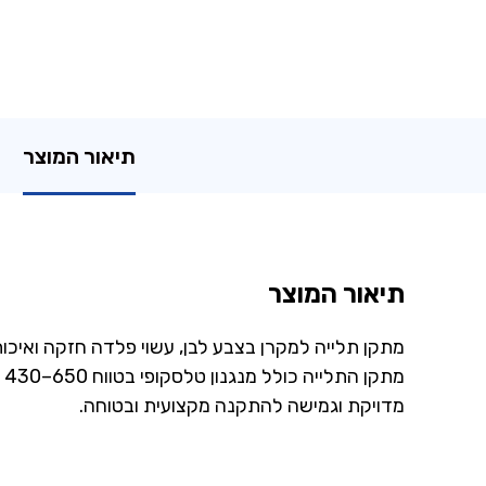
תיאור המוצר
תיאור המוצר
מתקן תלייה למקרן בצבע לבן, עשוי פלדה חזקה ואיכותית, 
מתקן התלייה כולל מנגנון טלסקופי בטווח ‎430–650 מ״מ ואורך מוט של ‎300 מ״מ, המאפשר התאמה
מדויקת וגמישה להתקנה מקצועית ובטוחה.