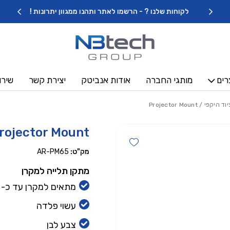
כמות Projector Mount
לקוחות שלנו ? - הרשמו לאתר ותהנו ממגוון יתרונות !
רים
מותגי החברה
אודות אנביטק
יצירת קשר
שירו
וד היקפי
/ Projector Mount
rojector Mount
Add wishlist
מק"ט:
AR-PM65
מתקן תלייה למקרן
מתאים למקרן עד כ- 15 ק”ג
עשוי פלדה
צבע לבן