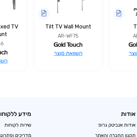
ixed TV
Tilt TV Wall Mount
T
unt
AR-WF75
A
46
וצר
השוואת מוצר
השו
אודות
מידע ללקוחו
אודות אנביטק גרופ
שירות לקוחות
תקנון החברה והאתר
מדריכים ופתרונו