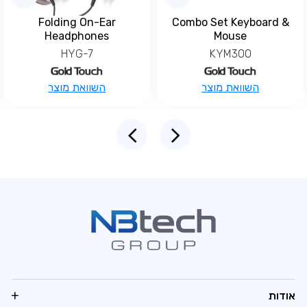
Folding On-Ear
Combo Set Keyboard &
Headphones
Mouse
HYG-7
KYM300
למוצר
השוואת מוצר
השוואת מוצר
זה
יש
מספר
סוגים.
ניתן
לבחור
את
האפשרויות
בעמוד
המוצר
אודות