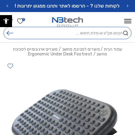
בחזרה למעלה
Skip to Content
לקוחות שלנו ? - הרשמו לאתר ותהנו ממגוון יתרונות !
פתח 
הרשימה ש
0
0
חיפוש
עמוד הבית
/
מוצרים לסביבת מחשב
/
מוצרים ארגונומיים לסביבת
מחשב
/ Ergonomic Under Desk Footrest
hlist