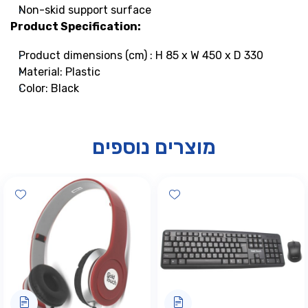
Non-skid support surface
Product Specification:
Product dimensions (cm) : H 85 x W 450 x D 330
Material: Plastic
Color: Black
מוצרים נוספים
hlist
Add wishlist
Add wis