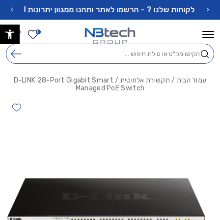
בחזרה למעלה
Skip to Content
לקוחות שלנו ? - הרשמו לאתר ותהנו ממגוון יתרונות !
פתח 
הרשימה ש
0
0
חיפוש
עמוד הבית
/
תקשורת אלחוטית
/ D-LINK 28-Port Gigabit Smart
Managed PoE Switch
hlist