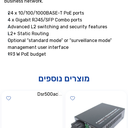
business network.
24 x 10/100/1000BASE-T PoE ports
4 x Gigabit RJ45/SFP Combo ports
Advanced L2 switching and security features
L2+ Static Routing
Optional “standard mode” or “surveillance mode”
management user interface
193 W PoE budget
מוצרים נוספים
hlist
Add wishlist
Add wis