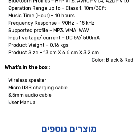
Bluetooth Profiles – HFP v1.5, AVRCP v1.4, A2DP v1.0
Operation Range up to – Class 1, 10m/30ft
Music Time (Hour) – 10 hours
Frequency Response – 90Hz ~ 18 kHz
Supported profile – MP3, WMA, WAV
Input voltage/ current – DC 5V/ 500mA
Product Weight – 0.16 kgs
Product Size – 13 cm X 6.6 cm X 3.2 cm
Color: Black & Red
What’s in the box :
Wireless speaker
Micro USB charging cable
3.5mm audio cable
User Manual
מוצרים נוספים