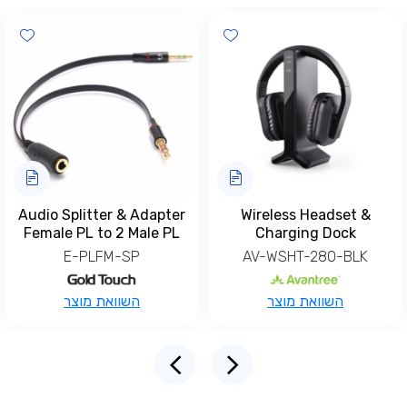
hlist
Add wishlist
Add wis
Audio Splitter & Adapter
Wireless Headset &
Female PL to 2 Male PL
Charging Dock
E-PLFM-SP
AV-WSHT-280-BLK
השוואת מוצר
השוואת מוצר