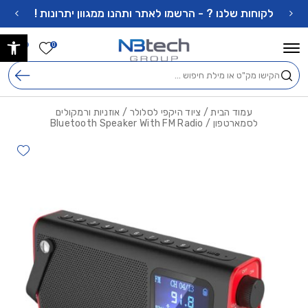
בחזרה למעלה
Skip to Content
לקוחות שלנו ? - הרשמו לאתר ותהנו ממגוון יתרונות !
פתח 
הרשימה ש
0
0
חיפוש
עמוד הבית
/
ציוד היקפי לסלולר
/
אוזניות ורמקולים
לסמארטפון
/ Bluetooth Speaker With FM Radio
hlist