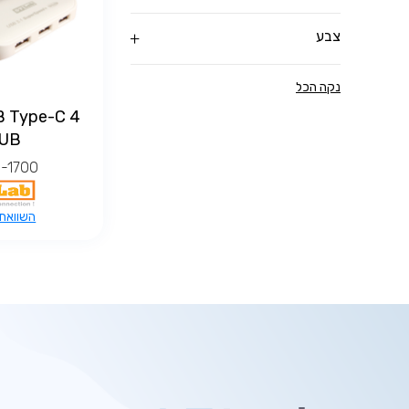
צבע
נקה הכל
SB Type-C
UB
-1700
השוואת 