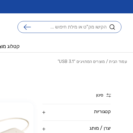
בחזרה למעלה
Skip to Content
ו ממגוון יתרונות !
ברוכים הבאים לאתר אנביטק החדש !
חיפוש
קטלוג מוצ
עמוד הבית
/ מוצרים המתויגים “USB 3.1”
סינון
קטגוריות
יצרן / מותג