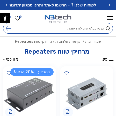
בחזרה למעלה
Skip to Content
לקוחות שלנו ? - הרשמו לאתר ותהנו ממגוון יתרונות !
פתח 
הרשימה ש
0
0
חיפוש
עמוד הבית
/
תקשורת אלחוטית
/ מרחיקי טווח Repeaters
מרחיקי טווח Repeaters
סינון
מיון לפי
במבצע – 20% הנחה!
shlist
Add wishlist