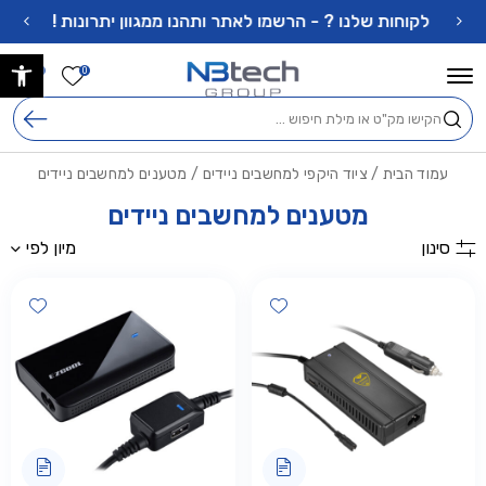
בחזרה למעלה
Skip to Content
לקוחות שלנו ? - הרשמו לאתר ותהנו ממגוון יתרונות !
פתח 
הרשימה ש
0
0
חיפוש
עמוד הבית
/
ציוד היקפי למחשבים ניידים
/ מטענים למחשבים ניידים
מטענים למחשבים ניידים
סינון
מיון לפי
shlist
Add wishlist